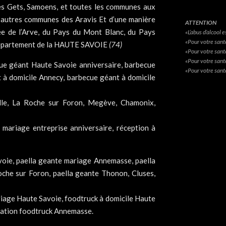
es Gets, Samoens, et toutes les communes aux
s autres communes des Aravis Et d’une manière
ATTENTION
ée de l’Arve, du Pays du Mont Blanc, du Pays
«L’abus d’alcool
«Pour votre sant
u département de la HAUTE SAVOIE
(74)
«Pour votre sant
«Pour votre santé
ue géant Haute Savoie anniversaire, barbecue
«Pour votre santé
 à domicile Annecy, barbecue géant à domicile
ille, La Roche sur Foron, Megève, Chamonix,
mariage entreprise anniversaire, réception à
voie, paella geante mariage Annemasse, paella
oche sur Foron, paella geante Thonon, Cluses,
riage Haute Savoie, foodtruck à domicile Haute
isation foodtruck Annemasse.