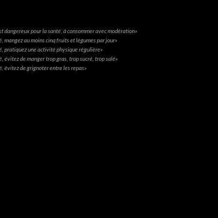
 est dangereux pour la santé, à consommer avec modération»
é, mangez au moins cinq fruits et légumes par jour»
é, pratiquez une activité physique régulière»
, évitez de manger trop gras, trop sucré, trop salé»
, évitez de grignoter entre les repas»