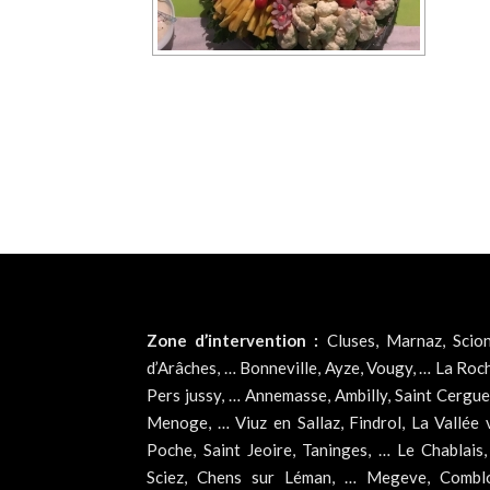
Zone d’intervention :
Cluses, Marnaz, Scion
d’Arâches, … Bonneville, Ayze, Vougy, … La Roc
Pers jussy, … Annemasse, Ambilly, Saint Cergu
Menoge, … Viuz en Sallaz, Findrol, La Vallée
Poche, Saint Jeoire, Taninges, … Le Chablais
Sciez, Chens sur Léman, … Megeve, Comblou