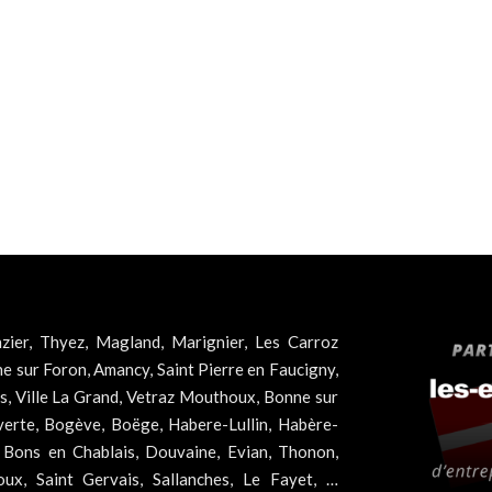
zier, Thyez, Magland, Marignier, Les Carroz
he sur Foron, Amancy, Saint Pierre en Faucigny,
es, Ville La Grand, Vetraz Mouthoux, Bonne sur
 verte, Bogève, Boëge, Habere-Lullin, Habère-
, Bons en Chablais, Douvaine, Evian, Thonon,
x, Saint Gervais, Sallanches, Le Fayet, …