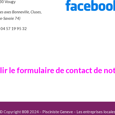
30 Vougy
les axes Bonneville, Cluses,
e-Savoie 74)
04 57 19 95 32
lir le formulaire de contact de not
© Copyright
808
2024 –
Pisciniste Geneve
–
Les entreprises locale