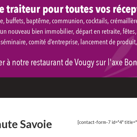
aute Savoie
[contact-form-7 id="4" title=