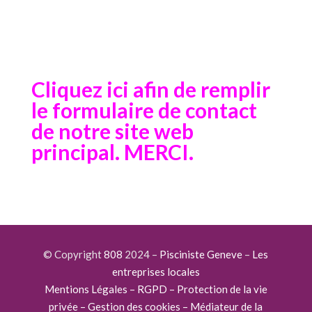
Cliquez ici afin de remplir
le formulaire de contact
de notre site web
principal. MERCI.
© Copyright
808
2024 –
Pisciniste Geneve
–
Les
entreprises locales
Mentions Légales – RGPD – Protection de la vie
privée – Gestion des cookies – Médiateur de la