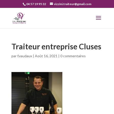
04 57 19 95 32
vizzini.traiteur@gmail.com
Traiteur entreprise Cluses
par
f.vaudaux
|
Août 16, 2021
|
0 commentaires