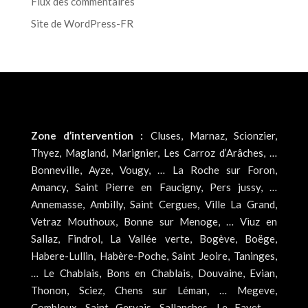
Flux des commentaires
Site de WordPress-FR
Zone d’intervention :
Cluses, Marnaz, Scionzier,
Thyez, Magland, Marignier, Les Carroz d’Arâches, …
Bonneville, Ayze, Vougy, … La Roche sur Foron,
Amancy, Saint Pierre en Faucigny, Pers jussy, …
Annemasse, Ambilly, Saint Cergues, Ville La Grand,
Vetraz Mouthoux, Bonne sur Menoge, … Viuz en
Sallaz, Findrol, La Vallée verte, Bogève, Boëge,
Habere-Lullin, Habère-Poche, Saint Jeoire, Taninges,
… Le Chablais, Bons en Chablais, Douvaine, Evian,
Thonon, Sciez, Chens sur Léman, … Megeve,
Combloux, Saint Gervais, Sallanches, Le Fayet, …