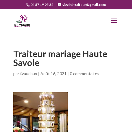
04 57 19 95 32
vizzini.traiteur@gmail.com
Traiteur mariage Haute
Savoie
par
f.vaudaux
|
Août 16, 2021
|
0 commentaires