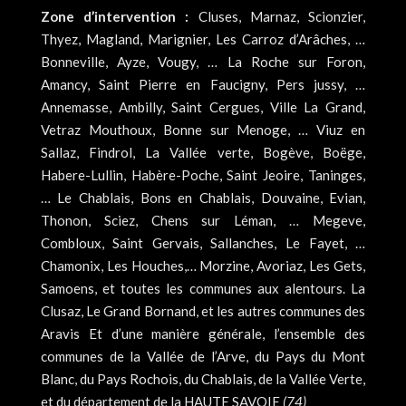
Zone d’intervention :
Cluses, Marnaz, Scionzier,
Thyez, Magland, Marignier, Les Carroz d’Arâches, …
Bonneville, Ayze, Vougy, … La Roche sur Foron,
Amancy, Saint Pierre en Faucigny, Pers jussy, …
Annemasse, Ambilly, Saint Cergues, Ville La Grand,
Vetraz Mouthoux, Bonne sur Menoge, … Viuz en
Sallaz, Findrol, La Vallée verte, Bogève, Boëge,
Habere-Lullin, Habère-Poche, Saint Jeoire, Taninges,
… Le Chablais, Bons en Chablais, Douvaine, Evian,
Thonon, Sciez, Chens sur Léman, … Megeve,
Combloux, Saint Gervais, Sallanches, Le Fayet, …
Chamonix, Les Houches,… Morzine, Avoriaz, Les Gets,
Samoens, et toutes les communes aux alentours. La
Clusaz, Le Grand Bornand, et les autres communes des
Aravis Et d’une manière générale, l’ensemble des
communes de la Vallée de l’Arve, du Pays du Mont
Blanc, du Pays Rochois, du Chablais, de la Vallée Verte,
et du département de la HAUTE SAVOIE
(74)