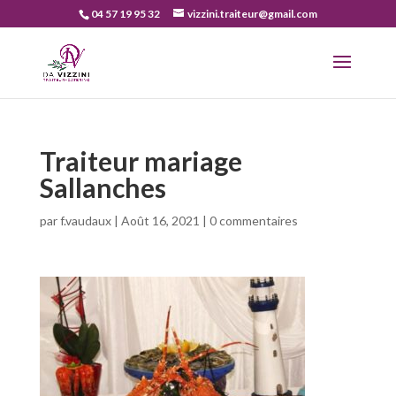
04 57 19 95 32
vizzini.traiteur@gmail.com
Traiteur mariage
Sallanches
par
f.vaudaux
|
Août 16, 2021
|
0 commentaires