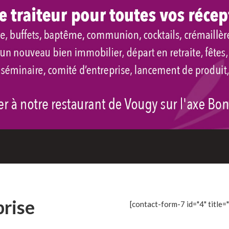
prise
[contact-form-7 id="4" title=