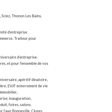
, Sciez, Thonon Les Bains,
mité d’entreprise
ommerce. Traiteur pour
niversaire d’entreprise.
ires, et pour l’ensemble de vos
iversaire, apéritif dinatoire,
lère, EVJF enterrement de vie
 immobilier,
prise, inauguration,
uit, foires, salons.
r l’axe Bonneville, Cluses.